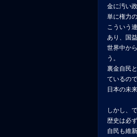
金に汚い
単に権力
こういう
あり、国
世界中か
う。
裏金自民
ているの
日本の未
しかし、
歴史は必
自民も維