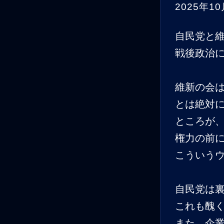
2025年10
自民党と
戦後政治
維新の会
とは絶対
ところが
権力の前
こういう
自民党は
これも醜
また、企