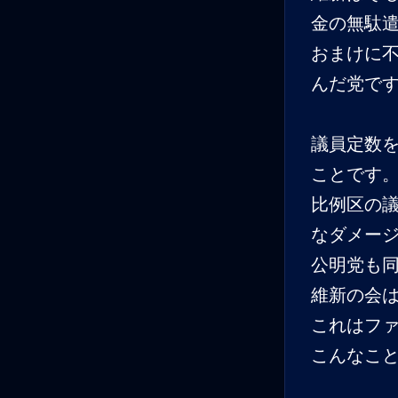
金の無駄
おまけに
んだ党で
議員定数
ことです
比例区の
なダメー
公明党も
維新の会
これはフ
こんなこ