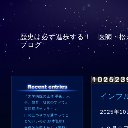
歴史は必ず進歩する！ 医師・松
ブログ
インフ
『大学病院の正体 手術、人
事、教育、研究のすべて』
東洋経済オンライン
2025年10
口の立つやつが勝つってこ
とでいいのか(頭木弘樹)
無機的な恋人たち（濱野ち