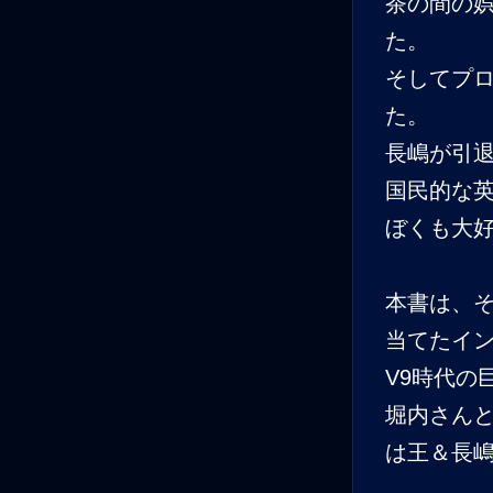
茶の間の
た。
そしてプ
た。
長嶋が引
国民的な
ぼくも大
本書は、
当てたイ
V9時代の
堀内さんと
は王＆長