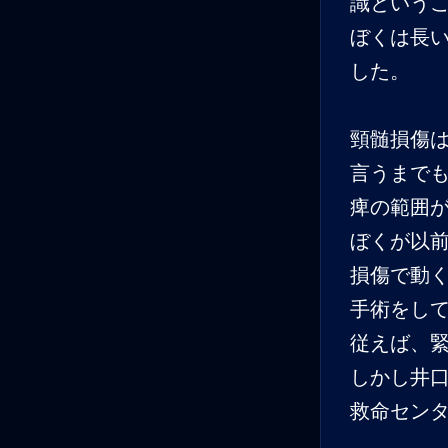
識という
ぼくは長
した。
頸髄損傷
言うまで
痺の範囲
ぼくが以
損傷で動
手術をし
従えば、
しかし井
救命セン