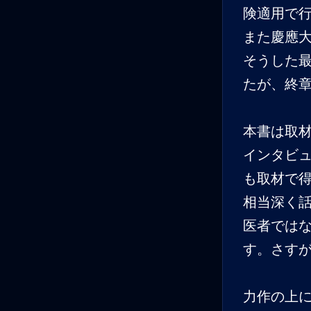
険適用で
また慶應大
そうした
たが、終
本書は取
インタビ
も取材で
相当深く
医者では
す。さす
力作の上