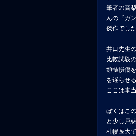
筆者の高
んの『ガ
傑作でし
井口先生
比較試験
頸髄損傷
を遅らせ
ここは本
ぼくはこ
と少し戸
札幌医大