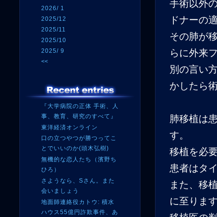
手術以外
2026/ 1
ドナーの
2025/12
2025/11
その肺が移
2025/10
2025/ 9
らに外来
<<
別の言い
かしたら
『大学病院の正体 手術、人
事、教育、研究のすべて』
肺移植は
東洋経済オンライン
す。
口の立つやつが勝つってこ
とでいいのか(頭木弘樹)
移植を必
無機的な恋人たち（濱野ち
患者はタ
ひろ）
さようなら、Sさん。また
また、移
会いましょう
に至りま
地面師連絡役カトウ: 積水
ハウス55億円詐欺事件、あ