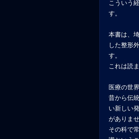
こういう
す。
本書は、
した整形
す。
これは読
医療の世
昔から伝
い新しい
がありま
その科で