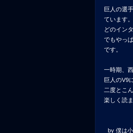
巨人の選
ています
どのイン
でもやっ
です。
一時期、
巨人のV9
二度とこ
楽しく読
by
僕は