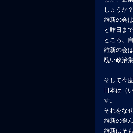
しょうか
維新の会
と昨日ま
ところ、
維新の会
醜い政治
そして今
日本は（
す。
それをな
維新の歪
維新はそ