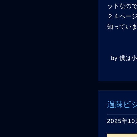
ットなの
２４ペー
知ってい
by
僕は
過疎ビ
2025年10