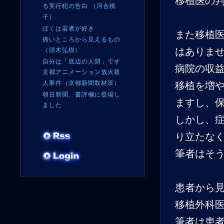
移植医の
る実行犯の告白 （河合桃
子）
ぼくは若者が好き
また移植
痛いところから見えるもの
はありま
（頭木弘樹）
自分は「底辺の人間」です
病院の収
京都アニメーション放火殺
人事件（京都新聞取材班）
移植を増
朝日新聞、書評欄に登場し
ますし、
ました
しかし、
り立たな
筆者はそ
患者から
移植外科
筆者は患