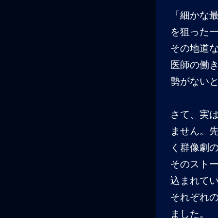
「細かな
を狙った
その地道
医師の働
勢がない
さて、実
ません。
く群像劇
そのスト
込まれて
それぞれ
ました。