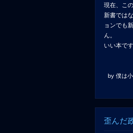
現在、こ
新書では
ョンでも
ん。
いい本で
by
僕は
歪んだ