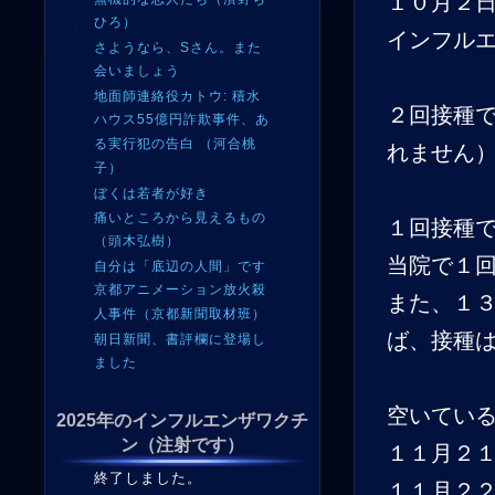
１０月２
ひろ）
インフル
さようなら、Sさん。また
会いましょう
地面師連絡役カトウ: 積水
２回接種
ハウス55億円詐欺事件、あ
る実行犯の告白 （河合桃
れません
子）
ぼくは若者が好き
痛いところから見えるもの
１回接種
（頭木弘樹）
当院で１
自分は「底辺の人間」です
京都アニメーション放火殺
また、１
人事件（京都新聞取材班）
ば、接種は
朝日新聞、書評欄に登場し
ました
空いてい
2025年のインフルエンザワクチ
ン（注射です）
１１月２
終了しました。
１１月２