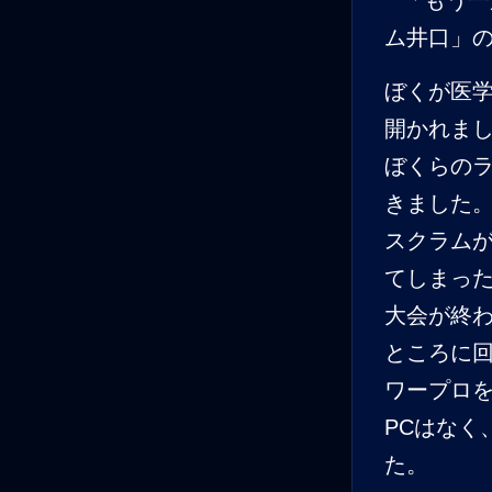
ぼくが医
開かれま
ぼくらの
きました
スクラム
てしまっ
大会が終
ところに
ワープロ
PCはなく
た。