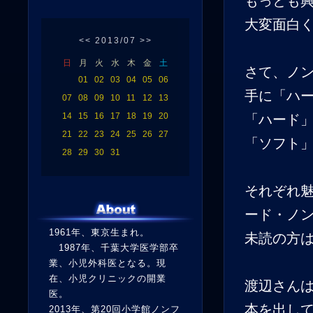
もっとも
大変面白
<<
2013/07
>>
日
月
火
水
木
金
土
さて、ノ
01
02
03
04
05
06
手に「ハ
07
08
09
10
11
12
13
14
15
16
17
18
19
20
「ハード
21
22
23
24
25
26
27
「ソフト
28
29
30
31
それぞれ
ード・ノ
1961年、東京生まれ。
未読の方
1987年、千葉大学医学部卒
業、小児外科医となる。現
在、小児クリニックの開業
渡辺さん
医。
本を出し
2013年、第20回小学館ノンフ