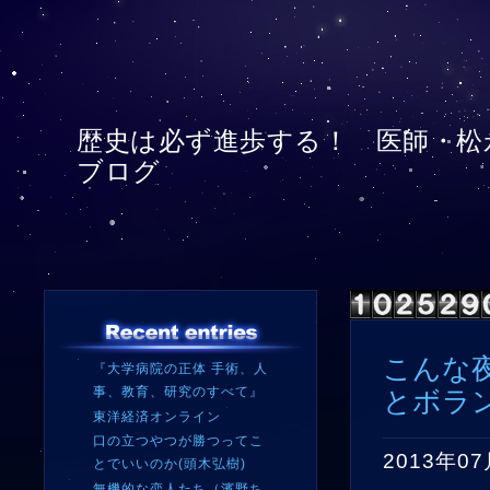
歴史は必ず進歩する！ 医師・松
ブログ
こんな
『大学病院の正体 手術、人
事、教育、研究のすべて』
とボラン
東洋経済オンライン
口の立つやつが勝つってこ
2013年07
とでいいのか(頭木弘樹)
無機的な恋人たち（濱野ち