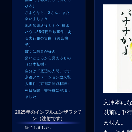
ひろ）
さようなら、Sさん。また
会いましょう
地面師連絡役カトウ: 積水
ハウス55億円詐欺事件、あ
る実行犯の告白 （河合桃
子）
ぼくは若者が好き
痛いところから見えるもの
（頭木弘樹）
自分は「底辺の人間」です
京都アニメーション放火殺
人事件（京都新聞取材班）
朝日新聞、書評欄に登場し
ました
文庫本に
以前に単
2025年のインフルエンザワクチ
ン（注射です）
ません。
終了しました。